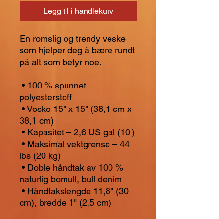
Legg til i handlekurv
En romslig og trendy veske 
som hjelper deg å bære rundt 
på alt som betyr noe.
 • 100 % spunnet 
polyesterstoff
 • Veske 15" x 15" (38,1 cm x 
38,1 cm)
 • Kapasitet – 2,6 US gal (10l)
 • Maksimal vektgrense – 44 
lbs (20 kg)
 • Doble håndtak av 100 % 
naturlig bomull, bull denim
 • Håndtakslengde 11,8" (30 
cm), bredde 1" (2,5 cm)