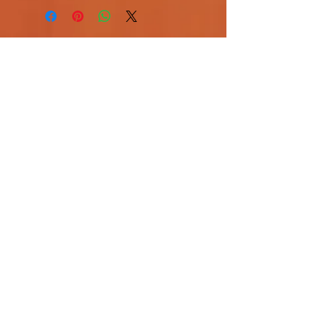
FINN, DEL OG LIK OSS PÅ SOSIALE
MEDIER!